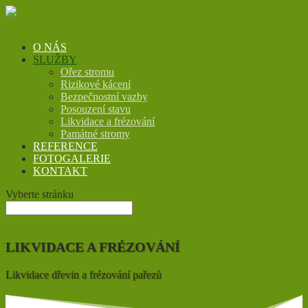
O NÁS
SLUŽBY
Ořez stromu
Rizikové kácení
Bezpečnostní vazby
Posouzení stavu
Likvidace a frézování
Památné stromy
REFERENCE
FOTOGALERIE
KONTAKT
Vyberte stránku
LIKVIDACE A FRÉZOVÁNÍ
Likvidace dřevin a frézování pařezů