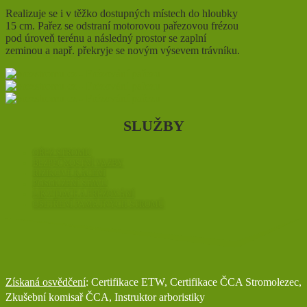
Realizuje se i v těžko dostupných místech do hloubky
15 cm. Pařez se odstraní motorovou pařezovou frézou
pod úroveň terénu a následný prostor se zaplní
zeminou a např. překryje se novým výsevem trávníku.
SLUŽBY
OŘEZ STROMU
BEZPEČNOSTNÍ VAZBY
RIZIKOVÉ KÁCENÍ
POSOUZENÍ STAVU
LIKVIDACE A FRÉZOVÁNÍ
OŠETŘENÍ PAMÁTNÝCH STROMŮ
Získaná osvědčení
: Certifikace ETW, Certifikace ČCA Stromolezec,
Zkušební komisař ČCA, Instruktor arboristiky