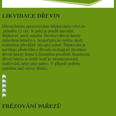
LIKVIDACE DŘEVIN
Dřevní hmotu zpracováváme štěpkováním větví do
průměru 12 cm. K práci je použit speciální
štěpkovač, který umožní likvidaci dřevní hmoty
způsobem šetrným a bezpečným ke svému okolí,
tvořenému převážně stávající zelení. Štěpkování je
navrženo především z důvodu ekologické likvidace
dřevní hmoty šetrné k životnímu prostředí. Rozdrcená
dřevní hmota se dobře hodí ke zkompostování,
mulčování, nebo jako palivo. V případě potřeby
zajistíme také odvoz štěpku.
FRÉZOVÁNÍ PAŘEZŮ